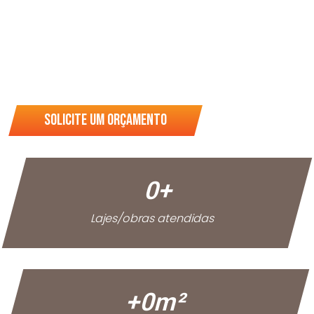
Investindo em tecnologia e inovação
em nossa produção. São 50 anos
construindo histórias.
Solicite um orçamento
0
+
Lajes/obras atendidas
+
0
m²