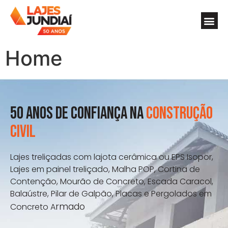
Home
50 ANOS DE CONFIANÇA Na
CONSTRUÇÃO
CIVIL
Lajes treliçadas com lajota cerâmica ou EPS Isopor,
Lajes em painel treliçado, Malha POP, Cortina de
Contenção, Mourão de Concreto, Escada Caracol,
Balaústre, Pilar de Galpão, Placas e Pergolados em
rmado
Concreto A