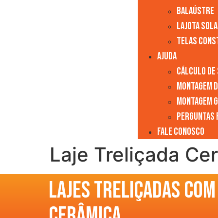
Balaústre
Lajota Sol
Telas Cons
AJUDA
Cálculo de
Montagem D
Montagem G
Perguntas 
FALE CONOSCO
Laje Treliçada Ce
Lajes Treliçadas com
cerâmica