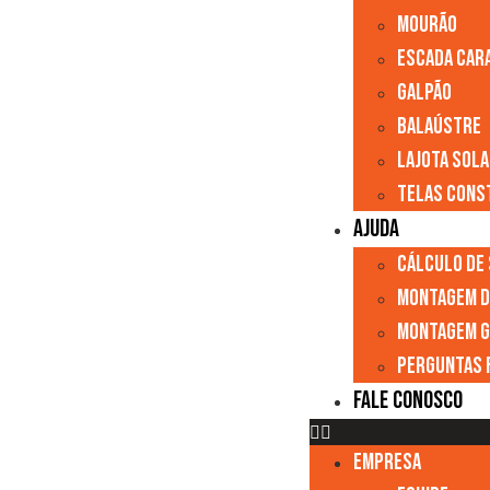
Mourão
Escada Car
Galpão
Balaústre
Lajota Sol
Telas Cons
AJUDA
Cálculo de
Montagem D
Montagem G
Perguntas 
FALE CONOSCO
EMPRESA