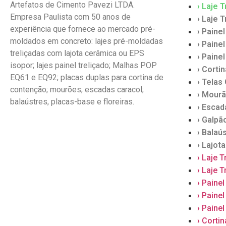
Artefatos de Cimento Pavezi LTDA.
› Laje 
Empresa Paulista com 50 anos de
› Laje 
experiência que fornece ao mercado pré-
› Paine
moldados em concreto: lajes pré-moldadas
› Paine
treliçadas com lajota cerâmica ou EPS
› Paine
isopor; lajes painel treliçado; Malhas POP
› Corti
EQ61 e EQ92; placas duplas para cortina de
› Telas
contenção; mourões; escadas caracol;
› Mour
balaústres, placas-base e floreiras.
› Escad
› Galpã
› Balaú
› Lajota
› Laje 
› Laje 
› Paine
› Paine
› Paine
› Corti