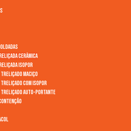
os
moldadas
Treliçada Cerâmica
reliçada Isopor
l Treliçado Maciço
l Treliçado com Isopor
l Treliçado Auto-Portante
 Contenção
acol