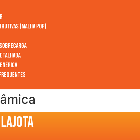
ar
trutivas (Malha POP)
 sobrecarga
etalhada
enérica
Frequentes
râmica
 lajota