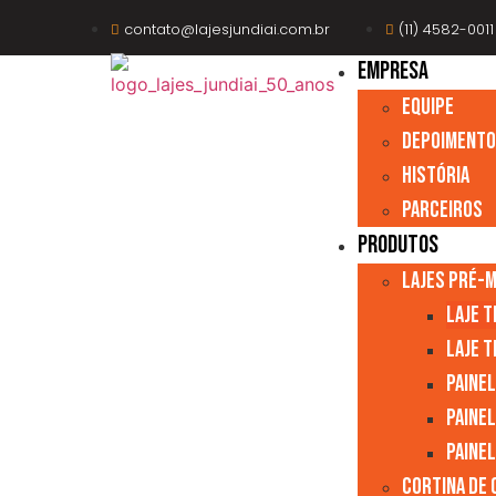
contato@lajesjundiai.com.br
(11) 4582-0011
EMPRESA
Equipe
Depoiment
História
Parceiros
Produtos
Lajes Pré-
Laje 
Laje T
Paine
Paine
Paine
Cortina de