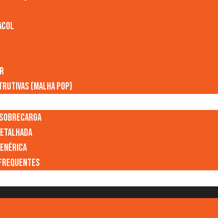
acol
ar
trutivas (Malha POP)
 sobrecarga
etalhada
enérica
Frequentes