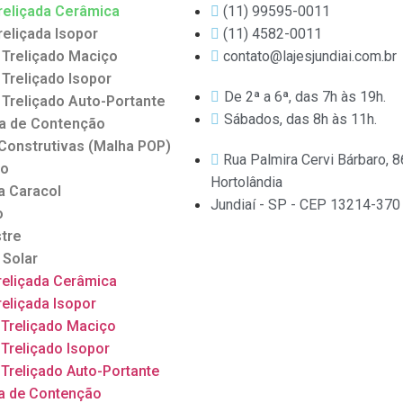
Treliçada Cerâmica
(11) 99595-0011
Treliçada Isopor
(11) 4582-0011
l Treliçado Maciço
contato@lajesjundiai.com.br
l Treliçado Isopor
De 2ª a 6ª, das 7h às 19h.
l Treliçado Auto-Portante
Sábados, das 8h às 11h.
na de Contenção
 Construtivas (Malha POP)
Rua Palmira Cervi Bárbaro, 86
ão
Hortolândia
a Caracol
Jundiaí - SP - CEP 13214-370
o
stre
 Solar
Treliçada Cerâmica
Treliçada Isopor
l Treliçado Maciço
l Treliçado Isopor
l Treliçado Auto-Portante
na de Contenção