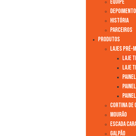
Equipe
Depoiment
História
Parceiros
Produtos
Lajes Pré-
Laje 
Laje T
Paine
Paine
Paine
Cortina de
Mourão
Escada Car
Galpão