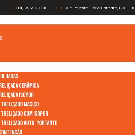
(11) 99595-0011
Rua Palmira Cervi Bárbaro, 860 - Ju
os
moldadas
Treliçada Cerâmica
reliçada Isopor
l Treliçado Maciço
l Treliçado com Isopor
l Treliçado Auto-Portante
 Contenção