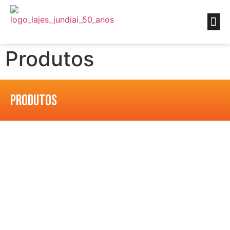
Produtos
PRODUTOS
linha de produtos para o setor da
construção civil
Fabrica de Lajes pré-moldadas paulista de Jundiaí.
Lajes treliçadas com lajota cerâmica ou EPS
(Isopor), lajes em painel treliçado, painel duplo para