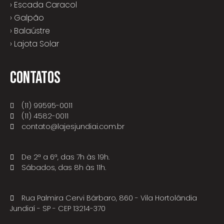
› Escada Caracol
› Galpão
› Balaústre
› Lajota Solar
CONTATOS
(11) 99595-0011
(11) 4582-0011
contato@lajesjundiai.com.br
De 2ª a 6ª, das 7h às 19h.
Sábados, das 8h às 11h.
Rua Palmira Cervi Bárbaro, 860 - Vila Hortolândia
Jundiaí - SP - CEP 13214-370