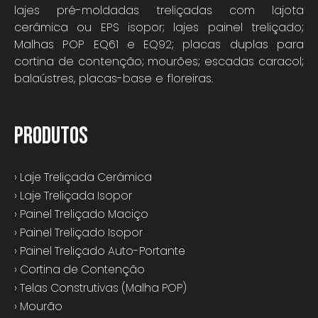
lajes pré-moldadas treliçadas com lajota
cerâmica ou EPS isopor; lajes painel treliçado;
Malhas POP EQ61 e EQ92; placas duplas para
cortina de contenção; mourões; escadas caracol;
balaústres, placas-base e floreiras.
PRODUTOS
› Laje Treliçada Cerâmica
› Laje Treliçada Isopor
› Painel Treliçado Maciço
› Painel Treliçado Isopor
› Painel Treliçado Auto-Portante
› Cortina de Contenção
› Telas Construtivas (Malha POP)
› Mourão